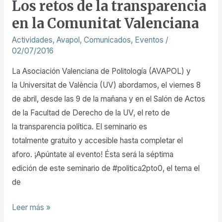
Los retos de la transparencia
UV
en la Comunitat Valenciana
ofrecen
el
Actividades
,
Avapol
,
Comunicados
,
Eventos
/
02/07/2016
VII
Seminario
La Asociación Valenciana de Politología (AVAPOL) y
de
la Universitat de València (UV) abordamos, el viernes 8
Política
de abril, desde las 9 de la mañana y en el Salón de Actos
2.0:
de la Facultad de Derecho de la UV, el reto de
Los
la transparencia política. El seminario es
retos
totalmente gratuito y accesible hasta completar el
de
aforo. ¡Apúntate al evento! Ésta será la séptima
la
edición de este seminario de #politica2pto0, el tema el
transparencia
de
en
la
Leer más »
Comunitat