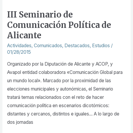
Seminario
III Seminario de
de
Comunicación Política de
Comunicación
Política
Alicante
de
Actividades
,
Comunicados
,
Destacados
,
Estudios
/
Alicante
01/28/2015
Organizado por la Diputación de Alicante y ACOP, y
Avapol entidad colaboradora «Comunicación Global para
un mundo local». Marcado por la proximidad de las
elecciones municipales y autonómicas, el Seminario
tratará temas relacionados con el reto de hacer
comunicación política en escenarios dicotómicos:
distantes y cercanos, distintos e iguales… A lo largo de
dos jornadas