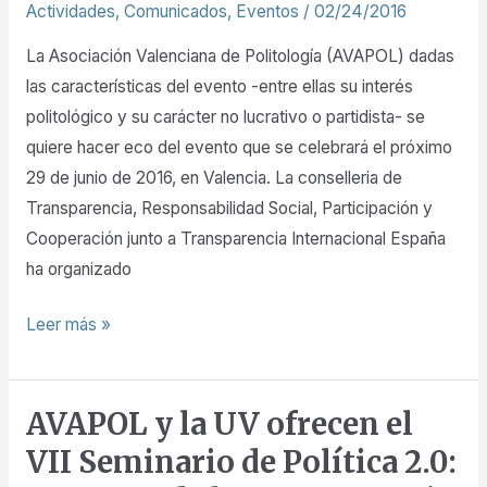
la
Actividades
,
Comunicados
,
Eventos
/
02/24/2016
empresa
La Asociación Valenciana de Politología (AVAPOL) dadas
e
las características del evento -entre ellas su interés
integridad
politológico y su carácter no lucrativo o partidista- se
en
quiere hacer eco del evento que se celebrará el próximo
la
29 de junio de 2016, en Valencia. La conselleria de
contratación
Transparencia, Responsabilidad Social, Participación y
pública»
Cooperación junto a Transparencia Internacional España
ha organizado
Leer más »
AVAPOL y la UV ofrecen el
AVAPOL
y
VII Seminario de Política 2.0:
la