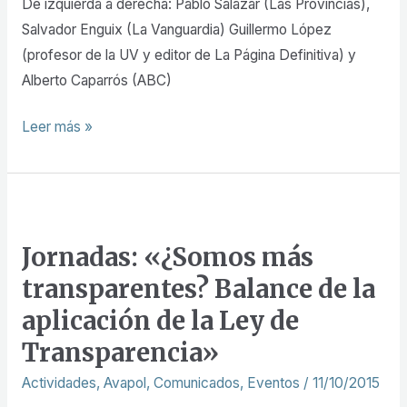
las
De izquierda a derecha: Pablo Salazar (Las Provincias),
I
Salvador Enguix (La Vanguardia) Guillermo López
Jornadas
(profesor de la UV y editor de La Página Definitiva) y
de
Alberto Caparrós (ABC)
Comunicación
Leer más »
Política
Jornadas:
«¿Somos
Jornadas: «¿Somos más
más
transparentes? Balance de la
transparentes?
Balance
aplicación de la Ley de
de
Transparencia»
la
Actividades
,
Avapol
,
Comunicados
,
Eventos
/
11/10/2015
aplicación