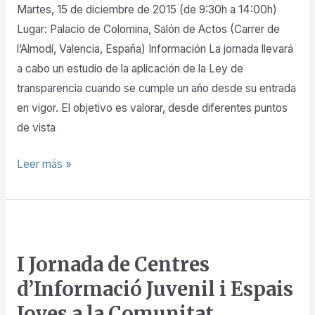
de
Martes, 15 de diciembre de 2015 (de 9:30h a 14:00h)
la
Lugar: Palacio de Colomina, Salón de Actos (Carrer de
Ley
l’Almodí, Valencia, España) Información La jornada llevará
de
a cabo un estudio de la aplicación de la Ley de
Transparencia»
transparencia cuando se cumple un año desde su entrada
en vigor. El objetivo es valorar, desde diferentes puntos
de vista
Leer más »
I
Jornada
I Jornada de Centres
de
d’Informació Juvenil i Espais
Centres
d’Informació
Joves a la Comunitat