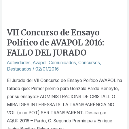
Valenciana
VII
Concurso
VII Concurso de Ensayo
de
Político de AVAPOL 2016:
Ensayo
Político
FALLO DEL JURADO
de
Actividades
,
Avapol
,
Comunicados
,
Concursos
,
AVAPOL
Destacados
/
02/01/2016
2016:
El Jurado del VII Concurso de Ensayo Político AVAPOL ha
FALLO
fallado que: Primer premio para Gonzalo Pardo Beneyto,
DEL
por su ensayo:» ADMINISTRACIONS DE CRISTALL O
JURADO
MIRATGES INTERESSATS. LA TRANSPARÈNCIA NO
VOL (o no POT) SER TRANSPARENT. Descargar
AQUÍ: 2016 – Pardo, G. Segundo Premio para Enrique
Javier Benítez Palma, por su