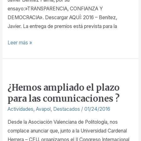
ensayo:»TRANSPARENCIA, CONFIANZA Y
DEMOCRACIA». Descargar AQUÍ: 2016 – Benítez,
Javier. La entrega de premios está prevista para la
Leer más »
¿Hemos
ampliado
¿Hemos ampliado el plazo
el
para las comunicaciones ?
plazo
para
Actividades
,
Avapol
,
Destacados
/
01/24/2016
las
Desde la Asociación Valenciana de Politología, nos
comunicaciones
complace anunciar que, junto a la Universidad Cardenal
?
Herrera – CEU, organizamos el II Congreso Internacional