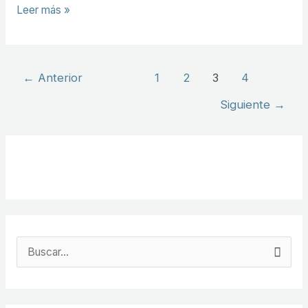
Leer más »
←
Anterior
1
2
3
4
Siguiente
→
B
u
s