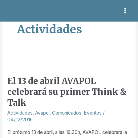
Ir
Paginación
MAI
al
de
ME
contenido
entradas
Actividades
El
13
El 13 de abril AVAPOL
de
celebrará su primer Think &
abril
AVAPOL
Talk
celebrará
Actividades
,
Avapol
,
Comunicados
,
Eventos
/
su
04/12/2016
primer
El próximo 13 de abril, a las 19.30h, AVAPOL celebrará la
Think