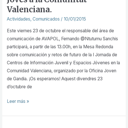
Juvenil
Valenciana.
i
Actividades
,
Comunicados
/
10/01/2015
Espais
Joves
Este viernes 23 de octubre el responsable del área de
a
comunicación de AVAPOL, Fernando @Ntutumu Sanchis
la
participará, a partir de las 13.00h, en la Mesa Redonda
Comunitat
sobre comunicación y retos de futuro de la I Jornada de
Valenciana.
Centros de Información Juvenil y Espacios Jóvenes en la
Comunidad Valenciana, organizado por la Oficina Joven
de Gandia. ¡Os esperamos! Aquest divendres 23
d’octubre de
Leer más »
III