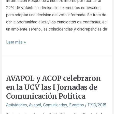
Información Responde a nuestro interés por facilitar al
22% de votantes indecisos los elementos necesarios
para adoptar una decisión del voto informada. Se trata de
dar la oportunidad a las y los candidatos de contrastar, en
un ambiente sereno, las coincidencias y discrepancias de
Leer más »
AVAPOL
y
AVAPOL y ACOP celebraron
ACOP
en la UCV las I Jornadas de
celebraron
en
Comunicación Política
la
Actividades
,
Avapol
,
Comunicados
,
Eventos
/
11/10/2015
UCV