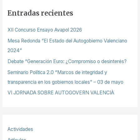
c
Entradas recientes
a
r
XII Concurso Ensayo Avapol 2026
p
Mesa Redonda “El Estado del Autogobierno Valenciano
o
2024”
r
Debate “Generación Euro: ¿Compromiso o desinterés?
:
Seminario Política 2.0 “Marcos de integridad y
transparencia en los gobiernos locales” – 03 de mayo
VI JORNADA SOBRE AUTOGOVERN VALENCIÀ
Actividades