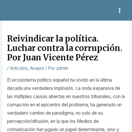
Ir
MAI
al
Navegación
ME
contenido
de
entradas
Reivindicar la política.
Luchar contra la corrupción.
Por Juan Vicente Pérez
/
Artículos
,
Avapol
/ Por
admin
El ecosistema político español ha vivido en la última
década una verdadera implosión. La onda expansiva de
las múltiples causas abiertas en nuestros tribunales, con la
corrupción en el epicentro del problema, ha generado un
verdadero cambio de paradigma, no solo de su
percepción/difusión, en la que los Medios de
comunicación han jugado un papel determinante, sino y