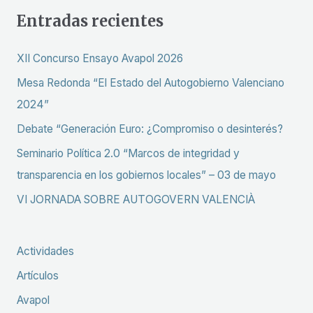
s
Entradas recientes
c
a
XII Concurso Ensayo Avapol 2026
r
Mesa Redonda “El Estado del Autogobierno Valenciano
p
2024”
o
Debate “Generación Euro: ¿Compromiso o desinterés?
r
Seminario Política 2.0 “Marcos de integridad y
:
transparencia en los gobiernos locales” – 03 de mayo
VI JORNADA SOBRE AUTOGOVERN VALENCIÀ
Actividades
Artículos
Avapol