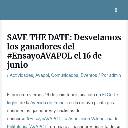
Ir
MAI
al
Navegación
ME
contenido
de
entradas
SAVE THE DATE: Desvelamos
los ganadores del
#EnsayoAVAPOL el 16 de
junio
/
Actividades
,
Avapol
,
Comunicados
,
Eventos
/ Por
admin
El próximo viernes 16 de junio tenéis una cita en
El Corte
Inglés
de la
Avenida de Francia
en la octava planta para
conocer los ganadores y finalistas del
concurso
#EnsayoAVAPOL
La
Asociación Valenciana de
Politología (AVAPOL)
premiará al ganador y finalista de su