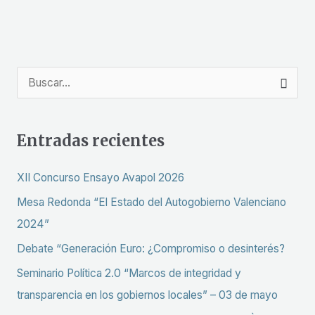
B
u
s
Entradas recientes
c
a
XII Concurso Ensayo Avapol 2026
r
Mesa Redonda “El Estado del Autogobierno Valenciano
p
2024”
o
Debate “Generación Euro: ¿Compromiso o desinterés?
r
Seminario Política 2.0 “Marcos de integridad y
:
transparencia en los gobiernos locales” – 03 de mayo