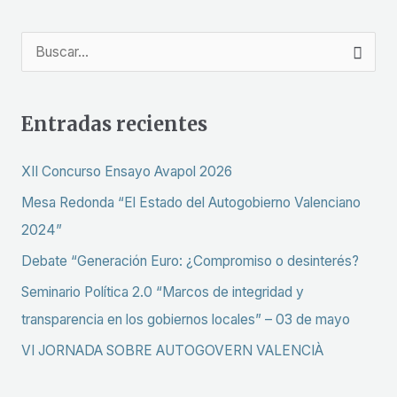
B
u
s
Entradas recientes
c
a
XII Concurso Ensayo Avapol 2026
r
Mesa Redonda “El Estado del Autogobierno Valenciano
p
2024”
o
Debate “Generación Euro: ¿Compromiso o desinterés?
r
Seminario Política 2.0 “Marcos de integridad y
:
transparencia en los gobiernos locales” – 03 de mayo
VI JORNADA SOBRE AUTOGOVERN VALENCIÀ