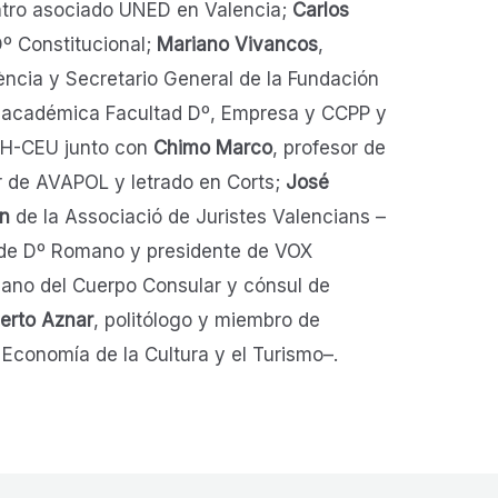
entro asociado UNED en Valencia;
Carlos
Dº Constitucional;
Mariano Vivancos
,
lència y Secretario General de la Fundación
a académica Facultad Dº, Empresa y CCPP y
CH-CEU junto con
Chimo Marco
, profesor de
r de AVAPOL y letrado en Corts;
José
án
de la Associació de Juristes Valencians –
 de Dº Romano y presidente de VOX
cano del Cuerpo Consular y cónsul de
erto Aznar
, politólogo y miembro de
conomía de la Cultura y el Turismo­­­–.