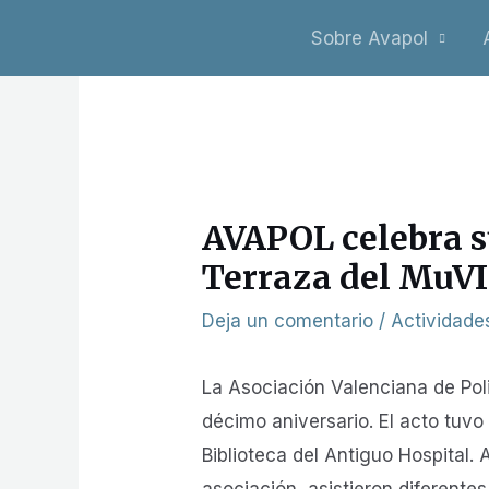
Ir
Sobre Avapol
al
contenido
Navegación
de
entradas
AVAPOL celebra su
Terraza del MuV
Deja un comentario
/
Actividade
La Asociación Valenciana de Po
décimo aniversario. El acto tuvo 
Biblioteca del Antiguo Hospital
asociación, asistieron diferent