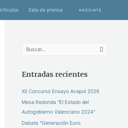
Artículos
Sala de prensa
ASÓCIATE
B
u
s
Entradas recientes
c
a
XII Concurso Ensayo Avapol 2026
r
Mesa Redonda “El Estado del
p
Autogobierno Valenciano 2024”
o
Debate “Generación Euro: