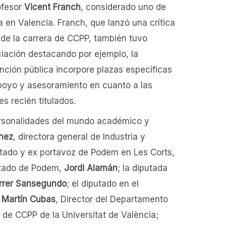
rofesor
Vicent Franch
, considerado uno de
ca en Valencia. Franch, que lanzó una crítica
 de la carrera de CCPP, también tuvo
ciación destacando por ejemplo, la
nción pública incorpore plazas específicas
apoyo y asesoramiento en cuanto a las
es recién titulados.
ersonalidades del mundo académico y
nez
, directora general de Industria y
putado y ex portavoz de Podem en Les Corts,
utado de Podem,
Jordi Alamán
; la diputada
rrer Sansegundo
; el diputado en el
 Martín Cubas
, Director del Departamento
d de CCPP de la Universitat de València;