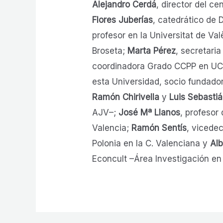
Alejandro Cerdá
, director del c
Flores Juberías
, catedrático de 
profesor en la Universitat de Va
Broseta;
Marta Pérez
, secretari
coordinadora Grado CCPP en U
esta Universidad, socio fundado
Ramón Chirivella
y
Luis Sebasti
AJV–;
José Mª Llanos
, profesor
Valencia;
Ramón Sentís
, vicede
Polonia en la C. Valenciana y
Alb
Econcult –Área Investigación en E