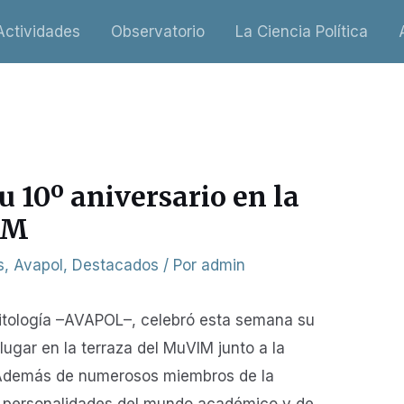
Actividades
Observatorio
La Ciencia Política
 10º aniversario en la
IM
s
,
Avapol
,
Destacados
/ Por
admin
litología –AVAPOL–, celebró esta semana su
lugar en la terraza del MuVIM junto a la
. Además de numerosos miembros de la
es personalidades del mundo académico y de